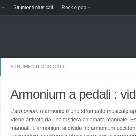
e
Strumenti musicali
Rock e pop
STRUMENTI MUSICALI
Armonium a pedali : vi
L’
armonium
o armonio è uno strumento musicale appa
Viene attivato da una tastiera chiamata manuale. 
manuali. L’armonium si divide in: armonium occiden