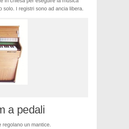
 in chiesa per eseguire la musica
o solo. I registri sono ad ancia libera.
 a pedali
e regolano un mantice.