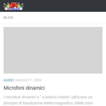
BLOG
AUDIO
MAGGIO 7, 2009
Microfoni dinamici
I microfoni dinamici o ” a bobina mobile” utilizzano un
principio di trasduzione elettro-magnetica. Infatti sono