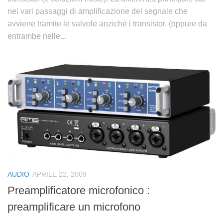
nei vari passaggi di amplificazione del segnale che
avviene tramite le valvole anziché i transistor. (oppure da
entrambe nelle...
AUDIO
APRILE 22, 2009
Preamplificatore microfonico :
preamplificare un microfono